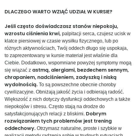
DLACZEGO WARTO WZIĄĆ UDZIAŁ W KURSIE?
Jeśli często doświadczasz stanów niepokoju,
wzrostu ciśnienia krwi,
palpitacji serca, czujesz ucisk w
klatce piersiowej w czasie wysiłku fizycznego, lub po
różnych aktywnościach, Twój oddech długo się uspokaja,
to zaprezentowany w kursie materiał jest właśnie dla
Ciebie. Dodatkowo, wspomniane powyżej symptomy mogą
astmą, alergiami, bezdechem sennym,
się wiązać z
chrapaniem, nadciśnieniem, zadyszką i niską
wydolnością.
To są powszechne obecnie choroby
cywilizacyjne. Obniżają jakość życia i odbierają radość.
Większość z nich dotyczy dysfunkcji oddechowych a także
niepokojów i stresu. Często stają na drodze do
Dobrym
satysfakcjonujących relacji z bliskimi.
rozwiązaniem tych problemów jest trening
oddechowy.
Otrzymasz naturalne, proste i szybkie w
realizacji metody radzenia sobie w trudnych sytuacjach.