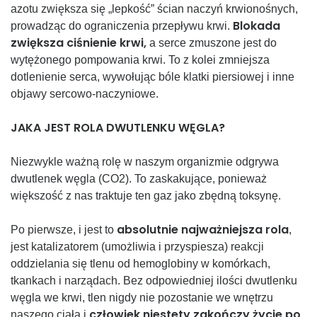
azotu zwiększa się „lepkość” ścian naczyń krwionośnych,
Blokada
prowadząc do ograniczenia przepływu krwi.
zwiększa ciśnienie krwi,
a serce zmuszone jest do
wytężonego pompowania krwi. To z kolei zmniejsza
dotlenienie serca, wywołując bóle klatki piersiowej i inne
objawy sercowo-naczyniowe.
JAKA JEST ROLA DWUTLENKU WĘGLA?
Niezwykle ważną rolę
w naszym organizmie odgrywa
dwutlenek węgla (CO2). To zaskakujące, ponieważ
większość z nas traktuje ten gaz jako zbędną toksynę.
absolutnie najważniejsza rola
Po pierwsze, i jest to
,
jest katalizatorem (umożliwia i przyspiesza) reakcji
oddzielania się tlenu od hemoglobiny w komórkach,
tkankach i narządach. Bez odpowiedniej ilości dwutlenku
węgla we krwi, tlen nigdy nie pozostanie we wnętrzu
człowiek niestety zakończy życie po
naszego ciała i