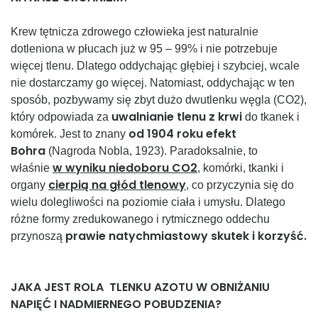
Krew tętnicza zdrowego człowieka jest naturalnie
dotleniona w płucach już w 95 – 99% i nie potrzebuje
więcej tlenu. Dlatego oddychając głębiej i szybciej, wcale
nie dostarczamy go więcej. Natomiast, oddychając w ten
sposób, pozbywamy się zbyt dużo dwutlenku węgla (CO2),
uwalnianie tlenu z krwi
który odpowiada za
do tkanek i
od 1904 roku efekt
komórek. Jest to znany
Bohra
(Nagroda Nobla, 1923). Paradoksalnie, to
w
wyniku niedoboru CO2
właśnie
, komórki, tkanki i
cierpią na głód tlenowy
organy
, co przyczynia się do
wielu dolegliwości na poziomie ciała i umysłu. Dlatego
różne formy zredukowanego i rytmicznego oddechu
prawie natychmiastowy skutek i korzyść.
przynoszą
JAKA JEST ROLA TLENKU AZOTU W OBNIŻANIU
NAPIĘĆ I NADMIERNEGO POBUDZENIA?